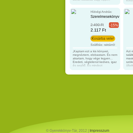
kuká
csóka – nem kell ehhez más,
Mit k
csak az éneklés, a mozgás és a
hom
játék felszabadító ereje. Forrai
Isme
Hídvégi András:
Katalin, a legendás
legk
Szerelmesekönyv
zenepedagógus olyan könnyen
megr
énekelhető dalokat válogatott
való
egybe, amelyek a hozzájuk
2.490 Ft
-15%
kiin
kapcsolódó játékok
Minik
2.117 Ft
segítségével fejlesztik a kicsik
kuku
ritmusérzékét, hallását,
végé
mozgáskultúráját és fantáziáját.
14 o
S közben mindenki remekül
párn
Szállítás: raktárról
szórakozik! A gazdagon
kemé
illusztrált kötet egyaránt
„Kaptam ezt a kis könyvet,
Azt 
hasznos segítség szülőknek és
megnéztem, elolvastam. És nem
talál
óvodapedagógusoknak. 48
akartam, hogy vége legyen...
masi
oldal kemény borító
Eredeti, végtelenül kedves, igaz
szök
és segítő. És mindezt
állat
láthatatlanul, azaz nagyon is
egy 
láthatóan teszi. Szeretettel
pedi
ajánlom kicsinek, nagynak.”
váro
(Schäffer Erzsébet) ˝Nagyon
vann
szép, különleges! Imádom
humo
ezeket a fotókat! A nagy, fehér
nemc
felületeken pedig szíven ütnek
felnő
az egyszerű szavak.˝ (Szegedi
bein
Katalin) Képeskönyv
mesé
ínyenceknek! Barátságról,
lege
szerelemről, másságról. 62 oldal
Szath
kemény borító 225 x 145 mm
telje
humo
koro
cm k
© Gyerekkönyv-Tár, 2012 |
Impresszum