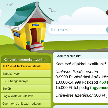
Szállítási díjaink:
Könyvek kategóriák szerint
Kedvező díjakkal szállítunk!
TOP 9 - A legkeresettebbek
Utalásos fizetés esetén
Babakönyvek
0-9999 Ft vásárlási érték k
DVD, hangoskönyv
10.000-14.999 Ft között
450
15.000 Ft-tól pedig
ingyene
Egyéb
Utánvétes fizetéskor
300 Ft j
Foglalkoztatók, kifestők
Gyermek- és ifjúsági irodalom