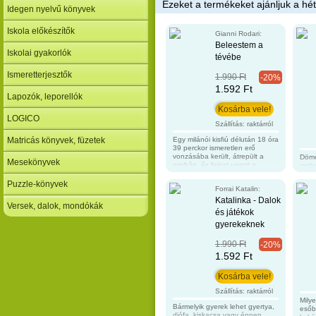
Ezeket a termékeket ajánljuk a hét
Idegen nyelvű könyvek
Iskola előkészítők
Gianni Rodari:
Beleestem a
Iskolai gyakorlók
tévébe
Ismeretterjesztők
1.990 Ft
-20%
1.592 Ft
Lapozók, leporellók
LOGICO
Szállítás: raktárról
Matricás könyvek, füzetek
Egy milánói kisfiú délután 18 óra
39 perckor ismeretlen erő
vonzásába került, átrepült a
Döme
Mesekönyvek
szobán, és fejest ugrott a
mehe
televízióba. Ettől kezdve a világ
bábs
legkülönbözőbb pontjain tűnik
Babó
Puzzle-könyvek
Forrai Katalin:
fel, mindig valamilyen televízió
búsl
képernyőjén. Vajon, hogyan
Katalinka - Dalok
Eköz
Versek, dalok, mondókák
szabadul ki onnan? 80 oldal
szar
és játékok
cérnafűzött 145 x 203 mm
méhe
gyerekeknek
indu
azon
össz
1.990 Ft
-20%
148 
1.592 Ft
Szállítás: raktárról
Mily
Bármelyik gyerek lehet gyertya,
esőb
diófa, kiskacsa vagy éppen