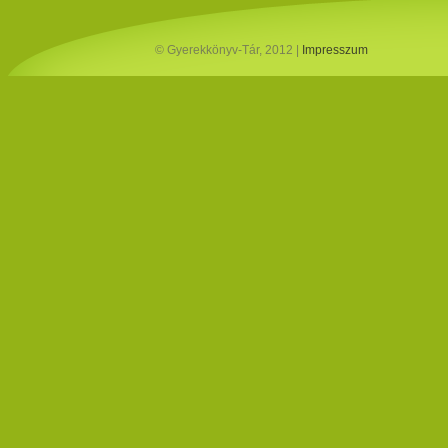
© Gyerekkönyv-Tár, 2012 |
Impresszum