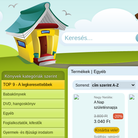
T
ermékek | Egyéb
Könyvek kategóriák szerint
TOP 9 - A legkeresettebbek
Sorrend:
Babakönyvek
Nagy Natália:
A Nap
DVD, hangoskönyv
születésnapja
Egyéb
3.800 Ft
-20%
3.040 Ft
Foglalkoztatók, kifestők
Gyermek- és ifjúsági irodalom
Szállítás: raktárról