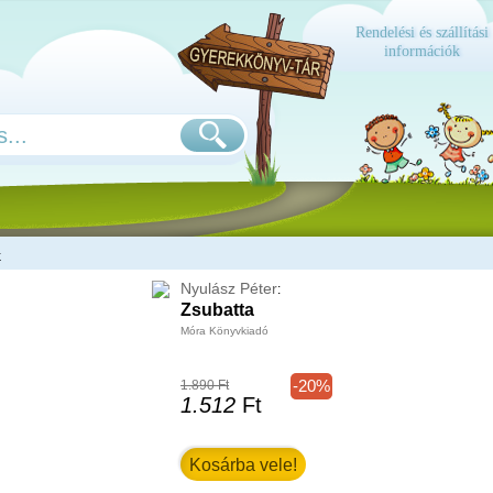
Rendelési és szállítási
információk
k
Nyulász Péter
:
Zsubatta
Móra Könyvkiadó
-20%
1.890 Ft
1.512
Ft