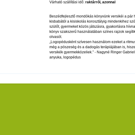
Várható szállítási idő:
raktárról, azonnal
Beszédfejlesztő mondókás könyvünk versikéi a pár
kisbabától a kisiskolás korosztályig mindenkihez szó
szülőt, gyermeket közös játszásra, gyakorlásra hívna
könyv szakszerű használatában színes rajzok segíti
olvasót.
„Logopédusként szívesen használom ezeket a ritmu
még a pöszeség és a dadogás terápiájában is, hisz
versikék gyermekközeliek.” - Nagyné Ringer Gabriel
anyuka, logopédus