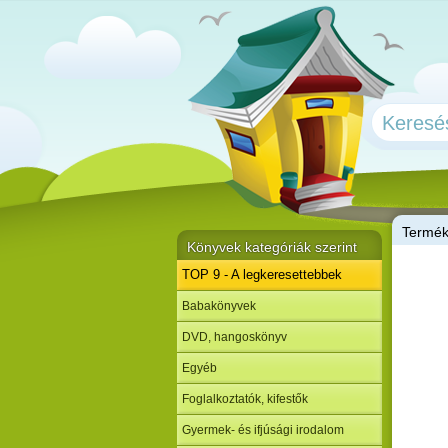
T
ermé
Könyvek kategóriák szerint
TOP 9 - A legkeresettebbek
Babakönyvek
DVD, hangoskönyv
Egyéb
Foglalkoztatók, kifestők
Gyermek- és ifjúsági irodalom