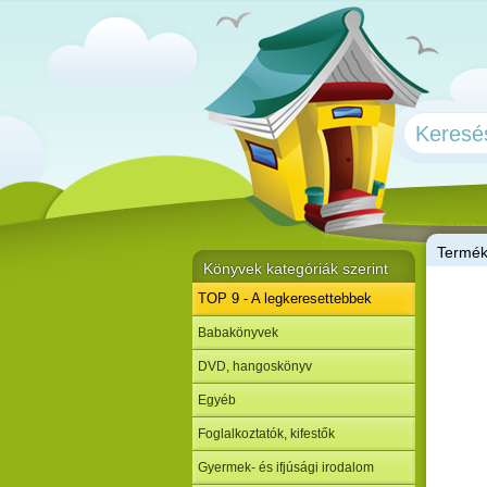
T
ermé
Könyvek kategóriák szerint
TOP 9 - A legkeresettebbek
Babakönyvek
DVD, hangoskönyv
Egyéb
Foglalkoztatók, kifestők
Gyermek- és ifjúsági irodalom