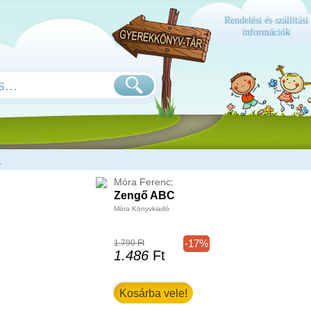
Rendelési és szállítási
információk
k
Móra Ferenc
:
Zengő ABC
Móra Könyvkiadó
-17%
1.790 Ft
1.486
Ft