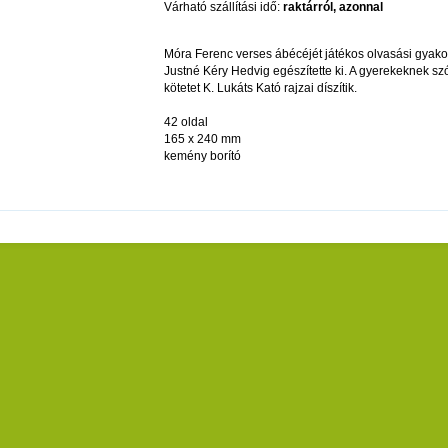
Várható szállítási idő:
raktárról, azonnal
Móra Ferenc verses ábécéjét játékos olvasási gyako
Justné Kéry Hedvig egészítette ki. A gyerekeknek sz
kötetet K. Lukáts Kató rajzai díszítik.
42 oldal
165 x 240 mm
kemény borító