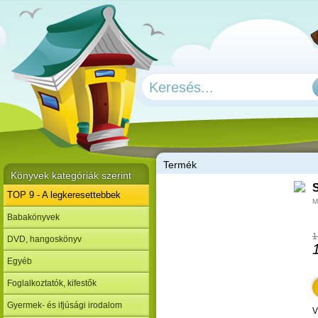
T
ermék
Könyvek kategóriák szerint
S
TOP 9 - A legkeresettebbek
M
Babakönyvek
1
DVD, hangoskönyv
Egyéb
Foglalkoztatók, kifestők
Gyermek- és ifjúsági irodalom
V