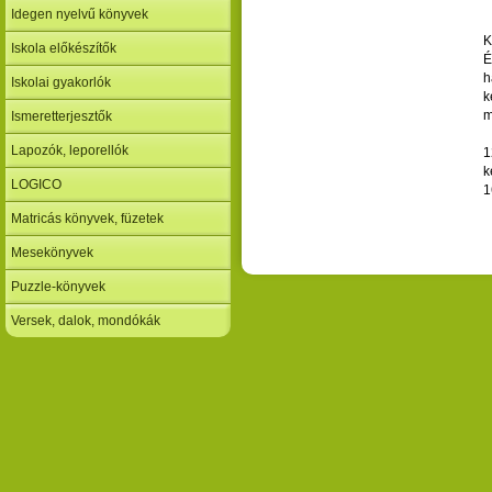
Idegen nyelvű könyvek
K
Iskola előkészítők
É
h
Iskolai gyakorlók
k
m
Ismeretterjesztők
Lapozók, leporellók
1
k
LOGICO
1
Matricás könyvek, füzetek
Mesekönyvek
Puzzle-könyvek
Versek, dalok, mondókák