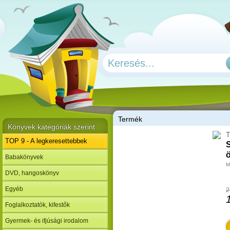
T
ermék
Könyvek kategóriák szerint
T
TOP 9 - A legkeresettebbek
S
Babakönyvek
M
DVD, hangoskönyv
Egyéb
2
Foglalkoztatók, kifestők
Gyermek- és ifjúsági irodalom