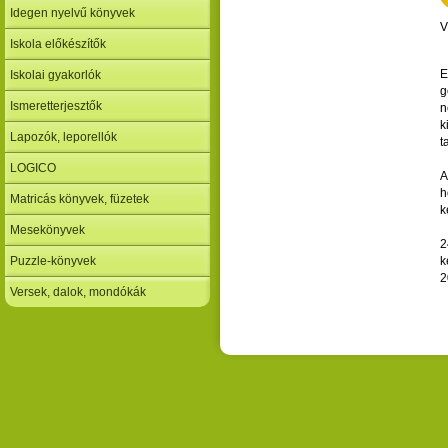
Idegen nyelvű könyvek
V
Iskola előkészítők
E
Iskolai gyakorlók
g
Ismeretterjesztők
n
k
Lapozók, leporellók
t
LOGICO
A
h
Matricás könyvek, füzetek
k
Mesekönyvek
2
Puzzle-könyvek
k
2
Versek, dalok, mondókák