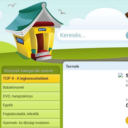
T
ermék
Könyvek kategóriák szerint
TOP 9 - A legkeresettebbek
T
K
Babakönyvek
DVD, hangoskönyv
7
Egyéb
Foglalkoztatók, kifestők
Gyermek- és ifjúsági irodalom