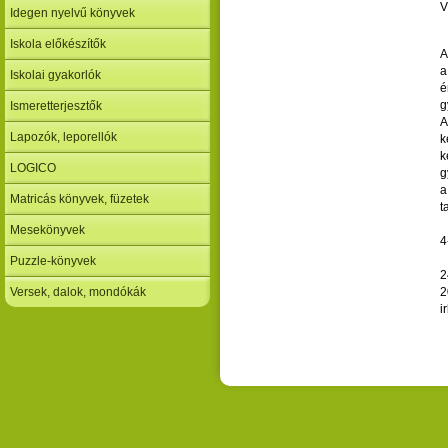
V
Idegen nyelvű könyvek
Iskola előkészítők
A
a
Iskolai gyakorlók
é
g
Ismeretterjesztők
A
Lapozók, leporellók
k
k
LOGICO
g
a
Matricás könyvek, füzetek
t
Mesekönyvek
4
Puzzle-könyvek
2
Versek, dalok, mondókák
2
i