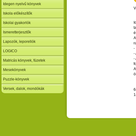
Idegen nyelvű könyvek
V
Iskola előkészítők
I
Iskolai gyakorlók
t
Ismeretterjesztők
é
A
Lapozók, leporellók
r
-
LOGICO
-
-
Matricás könyvek, füzetek
f
A
Mesekönyvek
ö
Puzzle-könyvek
Versek, dalok, mondókák
6
1