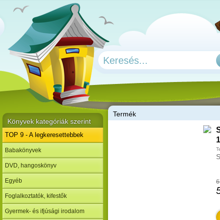
T
ermék
Könyvek kategóriák szerint
S
TOP 9 - A legkeresettebbek
T
Babakönyvek
S
DVD, hangoskönyv
Egyéb
6
Foglalkoztatók, kifestők
Gyermek- és ifjúsági irodalom