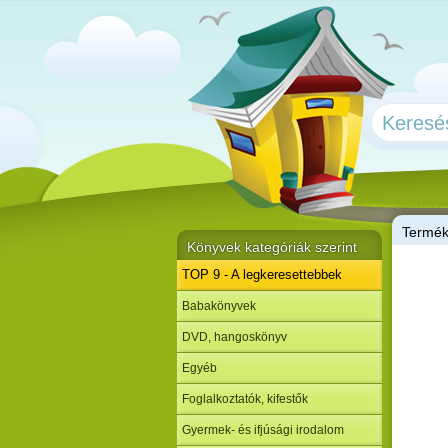
T
ermé
Könyvek kategóriák szerint
TOP 9 - A legkeresettebbek
Babakönyvek
DVD, hangoskönyv
Egyéb
Foglalkoztatók, kifestők
Gyermek- és ifjúsági irodalom