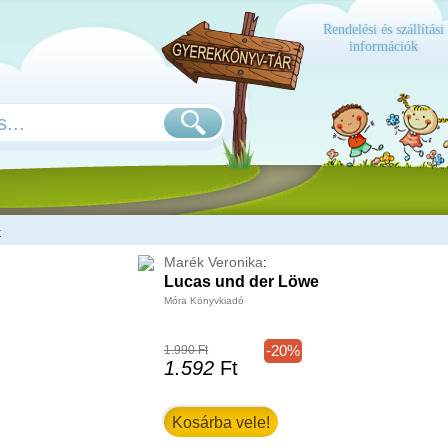
Rendelési és szállítási
információk
k
Marék Veronika
:
Lucas und der Löwe
Móra Könyvkiadó
-20%
1.990 Ft
1.592
Ft