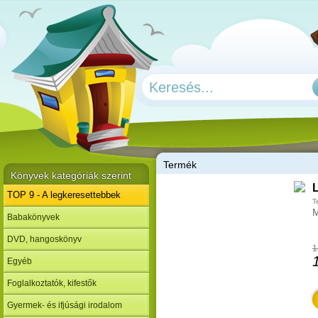
T
ermék
Könyvek kategóriák szerint
TOP 9 - A legkeresettebbek
T
M
Babakönyvek
DVD, hangoskönyv
1
Egyéb
Foglalkoztatók, kifestők
Gyermek- és ifjúsági irodalom