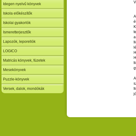
V
Idegen nyelvű könyvek
Iskola előkészítők
A
é
Iskolai gyakorlók
K
t
Ismeretterjesztők
a
Lapozók, leporellók
M
l
LOGICO
H
H
Matricás könyvek, füzetek
M
g
Mesekönyvek
A
Puzzle-könyvek
s
Versek, dalok, mondókák
M
j