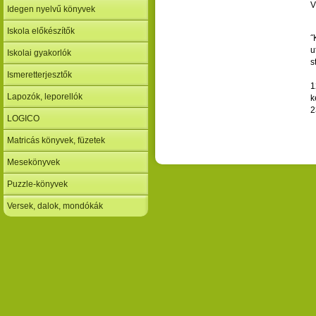
V
Idegen nyelvű könyvek
Iskola előkészítők
˝
u
Iskolai gyakorlók
s
Ismeretterjesztők
1
Lapozók, leporellók
k
2
LOGICO
Matricás könyvek, füzetek
Mesekönyvek
Puzzle-könyvek
Versek, dalok, mondókák