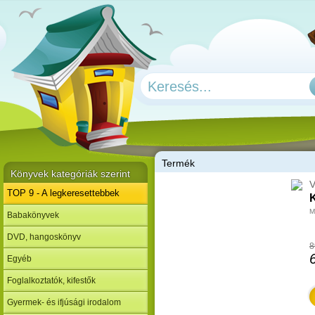
T
ermék
Könyvek kategóriák szerint
V
TOP 9 - A legkeresettebbek
K
M
Babakönyvek
DVD, hangoskönyv
8
Egyéb
Foglalkoztatók, kifestők
Gyermek- és ifjúsági irodalom