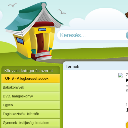
T
ermék
Könyvek kategóriák szerint
Z
TOP 9 - A legkeresettebbek
K
M
Babakönyvek
K
DVD, hangoskönyv
1
Egyéb
Foglalkoztatók, kifestők
Gyermek- és ifjúsági irodalom