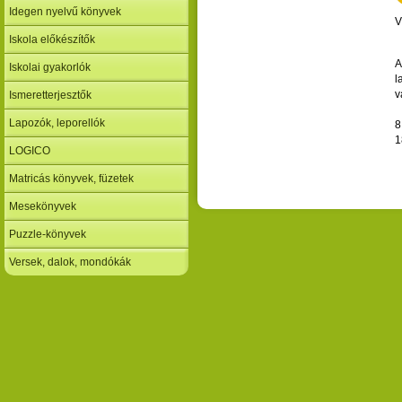
Idegen nyelvű könyvek
V
Iskola előkészítők
A
Iskolai gyakorlók
l
v
Ismeretterjesztők
Lapozók, leporellók
8
1
LOGICO
Matricás könyvek, füzetek
Mesekönyvek
Puzzle-könyvek
Versek, dalok, mondókák