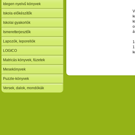
Idegen nyelvű könyvek
V
Iskola előkészítők
k
k
Iskolai gyakorlók
o
á
Ismeretterjesztők
Lapozók, leporellók
1
1
LOGICO
k
Matricás könyvek, füzetek
Mesekönyvek
Puzzle-könyvek
Versek, dalok, mondókák