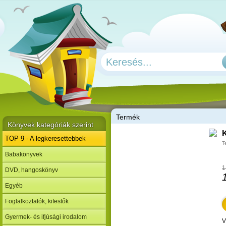
T
ermék
Könyvek kategóriák szerint
TOP 9 - A legkeresettebbek
T
Babakönyvek
1
DVD, hangoskönyv
Egyéb
Foglalkoztatók, kifestők
Gyermek- és ifjúsági irodalom
V