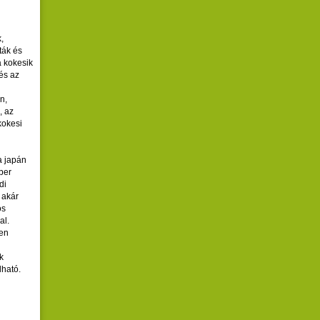
,
ták és
a kokesik
és az
n,
, az
kokesi
 a japán
ber
di
 akár
os
al.
den
k
lható.