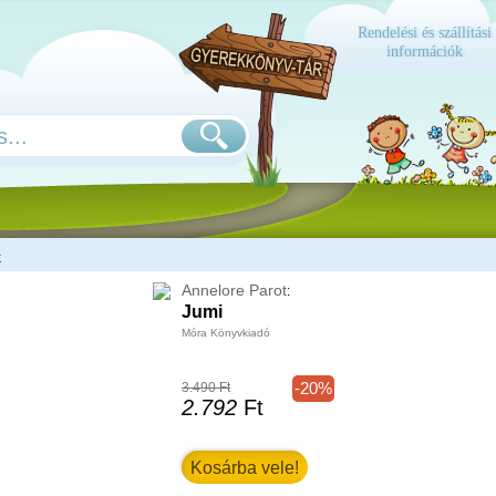
Rendelési és szállítási
információk
k
Annelore Parot
:
Jumi
Móra Könyvkiadó
-20%
3.490 Ft
2.792
Ft