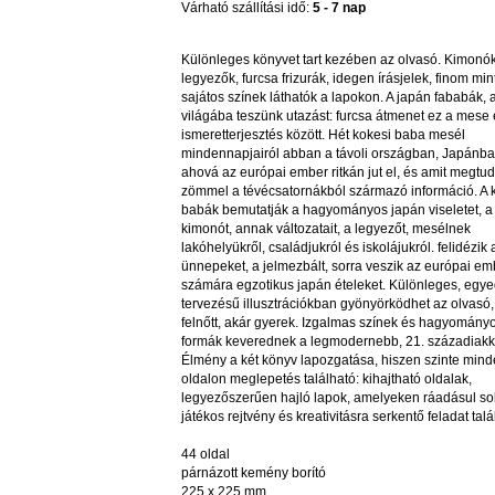
Várható szállítási idő:
5 - 7 nap
Különleges könyvet tart kezében az olvasó. Kimonók
legyezők, furcsa frizurák, idegen írásjelek, finom min
sajátos színek láthatók a lapokon. A japán fababák, 
világába teszünk utazást: furcsa átmenet ez a mese 
ismeretterjesztés között. Hét kokesi baba mesél
mindennapjairól abban a távoli országban, Japánba
ahová az európai ember ritkán jut el, és amit megtud
zömmel a tévécsatornákból származó információ. A 
babák bemutatják a hagyományos japán viseletet, a
kimonót, annak változatait, a legyezőt, mesélnek
lakóhelyükről, családjukról és iskolájukról. felidézik
ünnepeket, a jelmezbált, sorra veszik az európai em
számára egzotikus japán ételeket. Különleges, egye
tervezésű illusztrációkban gyönyörködhet az olvasó,
felnőtt, akár gyerek. Izgalmas színek és hagyomány
formák keverednek a legmodernebb, 21. századiakk
Élmény a két könyv lapozgatása, hiszen szinte min
oldalon meglepetés található: kihajtható oldalak,
legyezőszerűen hajló lapok, amelyeken ráadásul so
játékos rejtvény és kreativitásra serkentő feladat talá
44 oldal
párnázott kemény borító
225 x 225 mm