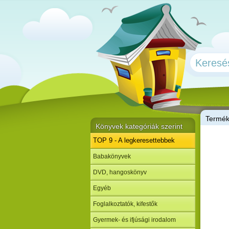
T
ermé
Könyvek kategóriák szerint
TOP 9 - A legkeresettebbek
Babakönyvek
DVD, hangoskönyv
Egyéb
Foglalkoztatók, kifestők
Gyermek- és ifjúsági irodalom