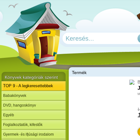
T
ermék
Könyvek kategóriák szerint
B
TOP 9 - A legkeresettebbek
J
M
Babakönyvek
DVD, hangoskönyv
1
Egyéb
Foglalkoztatók, kifestők
Gyermek- és ifjúsági irodalom