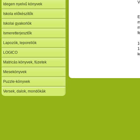
V
Idegen nyelvű könyvek
Iskola előkészítők
E
m
Iskolai gyakorlók
m
f
Ismeretterjesztők
Lapozók, leporellók
1
1
LOGICO
k
Matricás könyvek, füzetek
Mesekönyvek
Puzzle-könyvek
Versek, dalok, mondókák