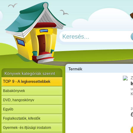
T
ermék
Könyvek kategóriák szerint
Z
TOP 9 - A legkeresettebbek
I
M
Babakönyvek
K
DVD, hangoskönyv
7
Egyéb
Foglalkoztatók, kifestők
Gyermek- és ifjúsági irodalom