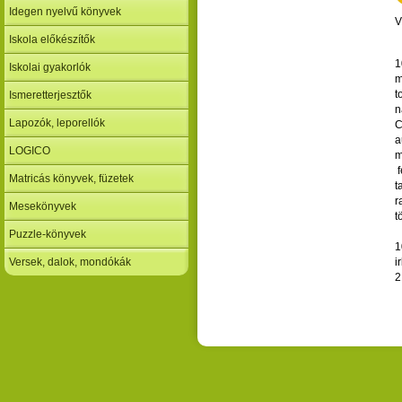
Idegen nyelvű könyvek
V
Iskola előkészítők
1
Iskolai gyakorlók
m
t
Ismeretterjesztők
n
Lapozók, leporellók
C
a
LOGICO
m
f
Matricás könyvek, füzetek
t
r
Mesekönyvek
t
Puzzle-könyvek
1
Versek, dalok, mondókák
i
2