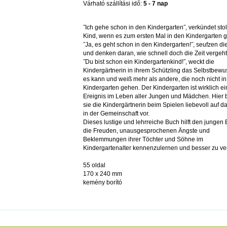
Várható szállítási idő:
5 - 7 nap
˝Ich gehe schon in den Kindergarten˝, verkündet sto
Kind, wenn es zum ersten Mal in den Kindergarten g
˝Ja, es geht schon in den Kindergarten!˝, seufzen die
und denken daran, wie schnell doch die Zeit vergeht
˝Du bist schon ein Kindergartenkind!˝, weckt die
Kindergärtnerin in ihrem Schützling das Selbstbewu
es kann und weiß mehr als andere, die noch nicht i
Kindergarten gehen. Der Kindergarten ist wirklich e
Ereignis im Leben aller Jungen und Mädchen. Hier b
sie die Kindergärtnerin beim Spielen liebevoll auf 
in der Gemeinschaft vor.
Dieses lustige und lehrreiche Buch hilft den jungen E
die Freuden, unausgesprochenen Ängste und
Beklemmungen ihrer Töchter und Söhne im
Kindergartenalter kennenzulernen und besser zu ve
55 oldal
170 x 240 mm
kemény borító