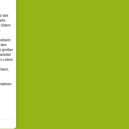
lz das
eht.
 Eltern
.
sstsein:
n den
in großes
ereitet
das Leben
ltern,
rstehen.