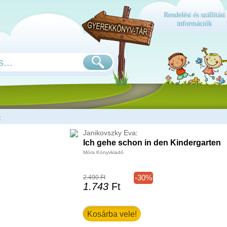
Rendelési és szállítási
információk
k
Janikovszky Éva
:
Ich gehe schon in den Kindergarten
Móra Könyvkiadó
-30%
2.490 Ft
1.743
Ft