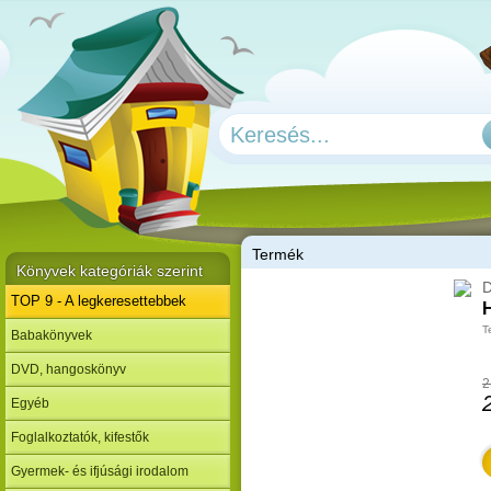
T
ermék
Könyvek kategóriák szerint
D
TOP 9 - A legkeresettebbek
H
T
Babakönyvek
DVD, hangoskönyv
2
Egyéb
Foglalkoztatók, kifestők
Gyermek- és ifjúsági irodalom