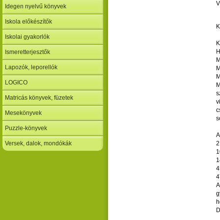
V
Idegen nyelvű könyvek
Iskola előkészítők
K
Iskolai gyakorlók
K
H
Ismeretterjesztők
M
Lapozók, leporellók
M
M
LOGICO
M
s
Matricás könyvek, füzetek
v
c
Mesekönyvek
s
Puzzle-könyvek
A
Versek, dalok, mondókák
2
1
1
4
4
A
g
h
D