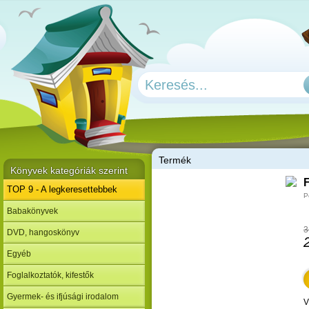
T
ermék
Könyvek kategóriák szerint
F
TOP 9 - A legkeresettebbek
P
Babakönyvek
3
DVD, hangoskönyv
Egyéb
Foglalkoztatók, kifestők
Gyermek- és ifjúsági irodalom
V