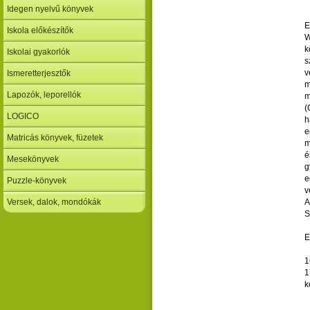
Idegen nyelvű könyvek
E
Iskola előkészítők
W
k
Iskolai gyakorlók
s
v
Ismeretterjesztők
m
Lapozók, leporellók
m
(
LOGICO
h
e
Matricás könyvek, füzetek
m
é
Mesekönyvek
g
e
Puzzle-könyvek
v
Versek, dalok, mondókák
A
S
E
1
1
k