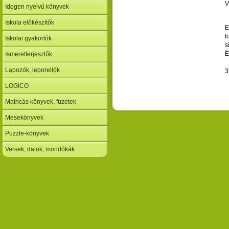
V
Idegen nyelvű könyvek
Iskola előkészítők
E
f
Iskolai gyakorlók
s
É
Ismeretterjesztők
Lapozók, leporellók
3
LOGICO
Matricás könyvek, füzetek
Mesekönyvek
Puzzle-könyvek
Versek, dalok, mondókák