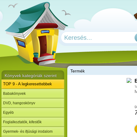
T
ermék
Könyvek kategóriák szerint
TOP 9 - A legkeresettebbek
T
M
Babakönyvek
DVD, hangoskönyv
9
Egyéb
Foglalkoztatók, kifestők
Gyermek- és ifjúsági irodalom