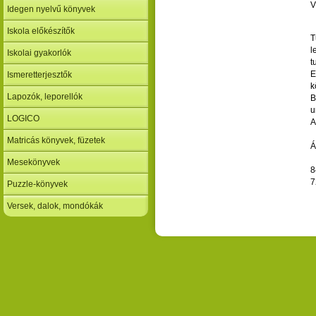
V
Idegen nyelvű könyvek
Iskola előkészítők
T
l
Iskolai gyakorlók
t
E
Ismeretterjesztők
k
Lapozók, leporellók
B
u
LOGICO
A
Matricás könyvek, füzetek
Á
Mesekönyvek
8
7
Puzzle-könyvek
Versek, dalok, mondókák