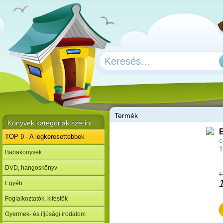
T
ermék
Könyvek kategóriák szerint
E
TOP 9 - A legkeresettebbek
G
1
Babakönyvek
DVD, hangoskönyv
1
Egyéb
Foglalkoztatók, kifestők
Gyermek- és ifjúsági irodalom