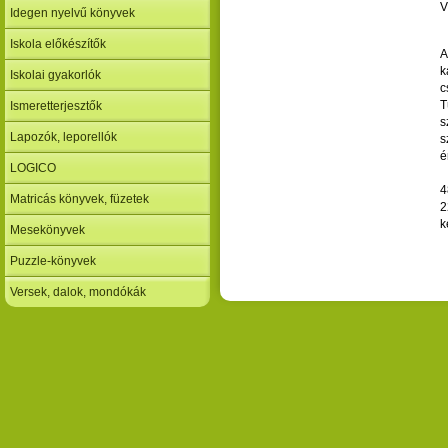
V
Idegen nyelvű könyvek
Iskola előkészítők
A
k
Iskolai gyakorlók
c
T
Ismeretterjesztők
s
Lapozók, leporellók
s
é
LOGICO
4
Matricás könyvek, füzetek
2
k
Mesekönyvek
Puzzle-könyvek
Versek, dalok, mondókák