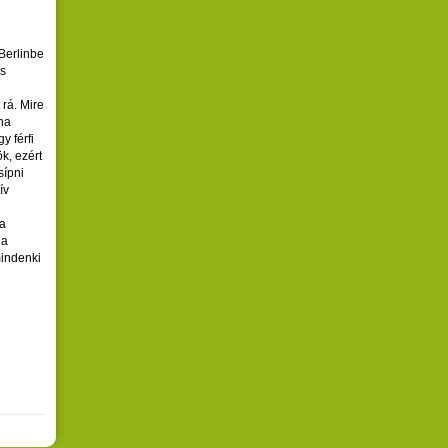
 Berlinbe
as
rá. Mire
éha
y férfi
k, ezért
sípni
ív
 a
 a
mindenki