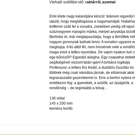
Várható szállítási idő:
raktárról, azonnal
Emil élete nagy kalandjára készül: teljesen egyedül
utazik, hogy meglátogassa a nagymamáját. Hatalm
kofferrel száll fel a vonatra, zsebében pedig ott lapul
száznegyven ropogós márka, melyet anyukája bízott 
Berlinbe ér, már megtapasztalja, hogy a felnőttek n
nagyon gonoszak tudnak lenni. A vonaton ugyanis eg
meglopja. A fiú attól fél, nem hinnének neki a rendőrö
maga ered a tettes nyomába. De vajon nyakon tud c
egy bűnözőt? Egyedül alaigha. Egy csapatnyi detekt
segítségével viszont talán igen! A briliáns logikájú
Professzor, a lelkes Kis Kedd, a dudálós Gusztáv és
többiek még csak iskolába járnak, de elbánnak akár
legravaszabb gazemberrel is. Erre a berlini nyárra 
emlékezni fog: a gyerekek, a szülők, az újságírók, a
rendőrség – de leginkább a tolvaj…
136 oldal
145 x 200 mm
kemény borító