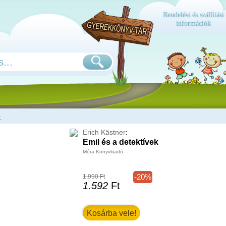
Rendelési és szállítási
információk
k
Erich Kästner
:
Emil és a detektívek
Móra Könyvkiadó
-20%
1.990 Ft
1.592
Ft