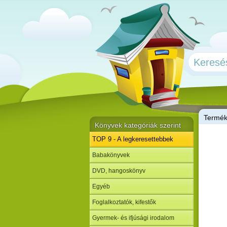
T
ermé
Könyvek kategóriák szerint
TOP 9 - A legkeresettebbek
Babakönyvek
DVD, hangoskönyv
Egyéb
Foglalkoztatók, kifestők
Gyermek- és ifjúsági irodalom