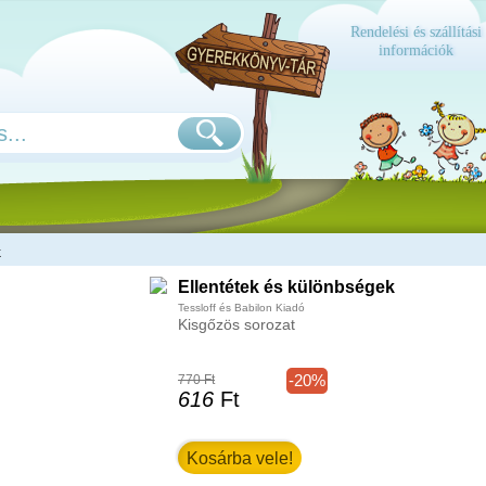
Rendelési és szállítási
információk
k
Ellentétek és különbségek
Tessloff és Babilon Kiadó
Kisgőzös sorozat
-20%
770 Ft
616
Ft