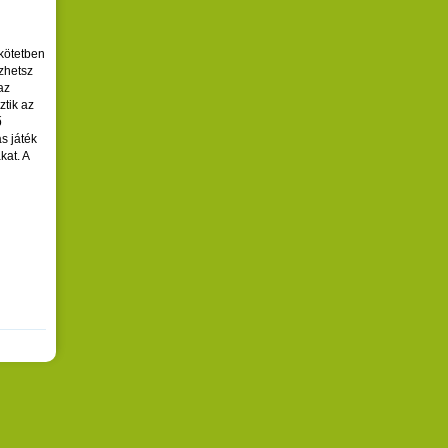
kötetben
zhetsz
az
ztik az
ő
ás játék
kat. A