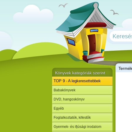
T
ermé
Könyvek kategóriák szerint
TOP 9 - A legkeresettebbek
Babakönyvek
DVD, hangoskönyv
Egyéb
Foglalkoztatók, kifestők
Gyermek- és ifjúsági irodalom