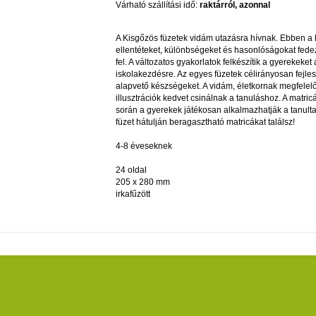
Várható szállítási idő:
raktárról, azonnal
A Kisgőzös füzetek vidám utazásra hívnak. Ebben a 
ellentéteket, különbségeket és hasonlóságokat fede
fel. A változatos gyakorlatok felkészítik a gyerekeket 
iskolakezdésre. Az egyes füzetek célirányosan fejles
alapvető készségeket. A vidám, életkornak megfelel
illusztrációk kedvet csinálnak a tanuláshoz. A matric
során a gyerekek játékosan alkalmazhatják a tanulta
füzet hátulján beragasztható matricákat találsz!
4-8 éveseknek
24 oldal
205 x 280 mm
irkafűzött