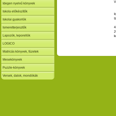
V
Idegen nyelvű könyvek
Iskola előkészítők
I
I
Iskolai gyakorlók
4
Ismeretterjesztők
2
Lapozók, leporellók
k
LOGICO
Matricás könyvek, füzetek
Mesekönyvek
Puzzle-könyvek
Versek, dalok, mondókák