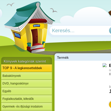
T
ermék
Könyvek kategóriák szerint
E
TOP 9 - A legkeresettebbek
G
K
Babakönyvek
DVD, hangoskönyv
1
Egyéb
Foglalkoztatók, kifestők
Gyermek- és ifjúsági irodalom