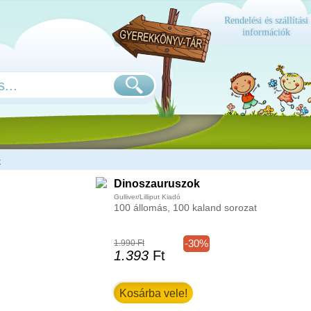
Rendelési és szállítási
információk
k
Dinoszauruszok
Gulliver/Lilliput Kiadó
100 állomás, 100 kaland sorozat
-30%
1.990 Ft
1.393
Ft