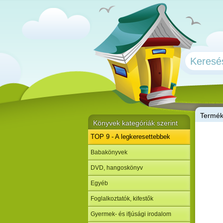
T
ermé
Könyvek kategóriák szerint
TOP 9 - A legkeresettebbek
Babakönyvek
DVD, hangoskönyv
Egyéb
Foglalkoztatók, kifestők
Gyermek- és ifjúsági irodalom