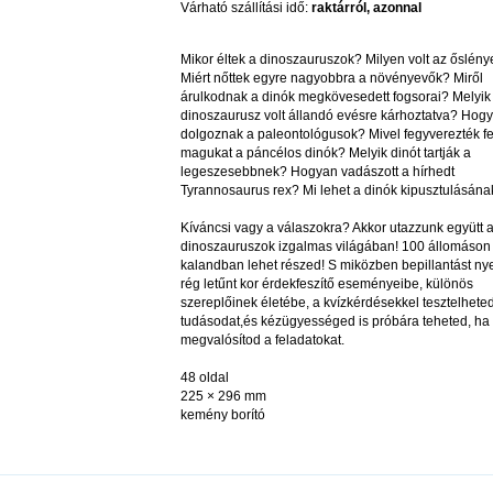
Várható szállítási idő:
raktárról, azonnal
Mikor éltek a dinoszauruszok? Milyen volt az őslény
Miért nőttek egyre nagyobbra a növényevők? Miről
árulkodnak a dinók megkövesedett fogsorai? Melyik
dinoszaurusz volt állandó evésre kárhoztatva? Hog
dolgoznak a paleontológusok? Mivel fegyverezték fe
magukat a páncélos dinók? Melyik dinót tartják a
legeszesebbnek? Hogyan vadászott a hírhedt
Tyrannosaurus rex? Mi lehet a dinók kipusztulásána
Kíváncsi vagy a válaszokra? Akkor utazzunk együtt 
dinoszauruszok izgalmas világában! 100 állomáson
kalandban lehet részed! S miközben bepillantást ny
rég letűnt kor érdekfeszítő eseményeibe, különös
szereplőinek életébe, a kvízkérdésekkel tesztelhete
tudásodat,és kézügyességed is próbára teheted, ha
megvalósítod a feladatokat.
48 oldal
225 × 296 mm
kemény borító