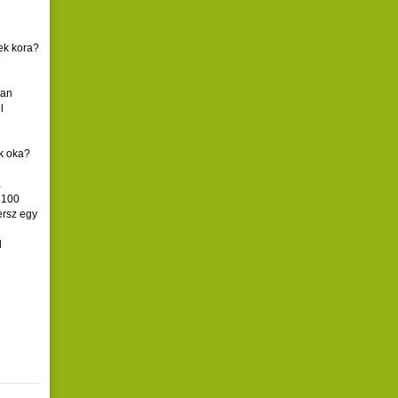
ek kora?
yan
l
k oka?
a
 100
ersz egy
d