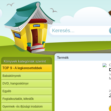
T
ermék
Könyvek kategóriák szerint
C
TOP 9 - A legkeresettebbek
T
Babakönyvek
M
DVD, hangoskönyv
2
Egyéb
Foglalkoztatók, kifestők
Gyermek- és ifjúsági irodalom