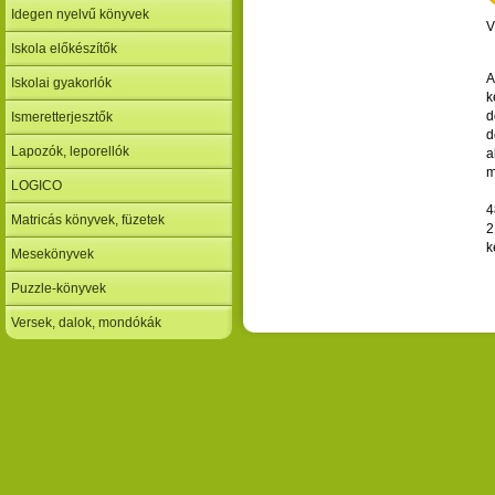
Idegen nyelvű könyvek
V
Iskola előkészítők
A
Iskolai gyakorlók
k
d
Ismeretterjesztők
d
Lapozók, leporellók
a
m
LOGICO
4
Matricás könyvek, füzetek
2
k
Mesekönyvek
Puzzle-könyvek
Versek, dalok, mondókák