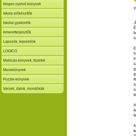
Idegen nyelvű könyvek
V
Iskola előkészítők
„
Iskolai gyakorlók
É
Ismeretterjesztők
b
s
Lapozók, leporellók
E
LOGICO
h
m
Matricás könyvek, füzetek
s
g
Mesekönyvek
g
Puzzle-könyvek
f
s
Versek, dalok, mondókák
s
l
A
l
f
4
k