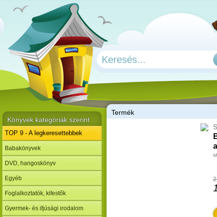
T
ermék
Könyvek kategóriák szerint
S
TOP 9 - A legkeresettebbek
B
Babakönyvek
M
DVD, hangoskönyv
Egyéb
2
Foglalkoztatók, kifestők
Gyermek- és ifjúsági irodalom