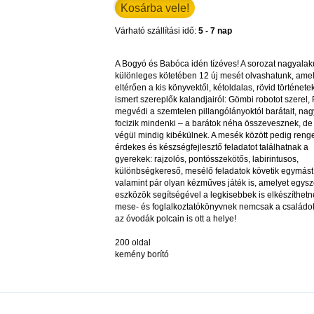
Várható szállítási idő:
5 - 7 nap
A Bogyó és Babóca idén tízéves! A sorozat nagyalak
különleges kötetében 12 új mesét olvashatunk, ame
eltérően a kis könyvektől, kétoldalas, rövid történetek
ismert szereplők kalandjairól: Gömbi robotot szerel,
megvédi a szemtelen pillangólányoktól barátait, nag
focizik mindenki – a barátok néha összevesznek, de
végül mindig kibékülnek. A mesék között pedig reng
érdekes és készségfejlesztő feladatot találhatnak a
gyerekek: rajzolós, pontösszekötős, labirintusos,
különbségkereső, mesélő feladatok követik egymást
valamint pár olyan kézműves játék is, amelyet egys
eszközök segítségével a legkisebbek is elkészíthetn
mese- és foglalkoztatókönyvnek nemcsak a családo
az óvodák polcain is ott a helye!
200 oldal
kemény borító