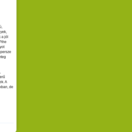
ú,
lyek,
 a jól
 Pihe
yot
 persze
eteg
,
zerű
ek. A
kban, de