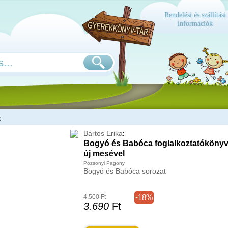
Rendelési és szállítási
információk
k
Bartos Erika
:
Bogyó és Babóca foglalkoztatókönyv 
új mesével
Pozsonyi Pagony
Bogyó és Babóca sorozat
-18%
4.500 Ft
3.690
Ft