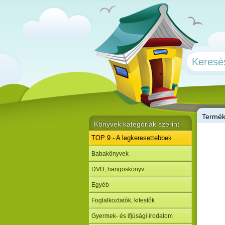
T
ermé
Könyvek kategóriák szerint
TOP 9 - A legkeresettebbek
Babakönyvek
DVD, hangoskönyv
Egyéb
Foglalkoztatók, kifestők
Gyermek- és ifjúsági irodalom