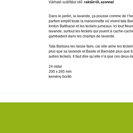
Várható szállítási idő:
raktárról, azonnal
Dans le jardin, la lavande, ça pousse comme de l’h
parfum emplit toute la maisonnette où vivent tata Ba
tonton Balthazar et les teckels jumeaux. Ici tout fleur
lavande, surtout les teckels qui jouent à cache-cache
gambadent dans les champs de lavande.
Tata Barbara les laisse faire, car elle aime les tecke
plus que sa lavande et Basile et Barnabé plus que t
autres teckels. Il faut dire qu’elle n’a que ces deux-là
24 oldal
200 x 265 mm
kemény borító