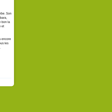
erbe. Son
rbara,
e bon la
 et
ls encore
ous les
.