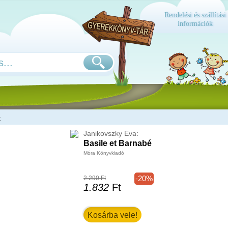
Rendelési és szállítási
információk
k
Janikovszky Éva
:
Basile et Barnabé
Móra Könyvkiadó
-20%
2.290 Ft
1.832
Ft