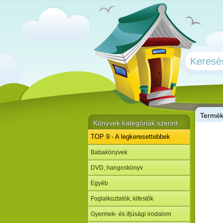
T
ermé
Könyvek kategóriák szerint
TOP 9 - A legkeresettebbek
Babakönyvek
DVD, hangoskönyv
Egyéb
Foglalkoztatók, kifestők
Gyermek- és ifjúsági irodalom