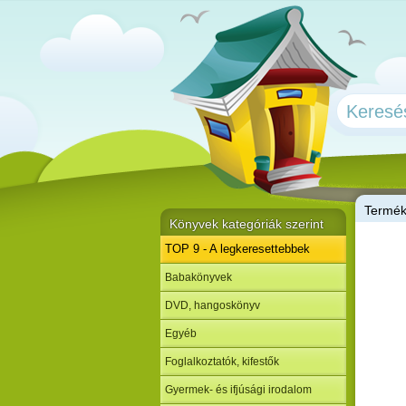
T
ermé
Könyvek kategóriák szerint
TOP 9 - A legkeresettebbek
Babakönyvek
DVD, hangoskönyv
Egyéb
Foglalkoztatók, kifestők
Gyermek- és ifjúsági irodalom