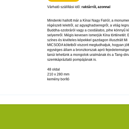
Várható szállítási idő:
raktárról, azonnal
Mindenki hallott már a Kínai Nagy Falról, a monumen
régészeti leletről, az agyaghadseregről, a világ leg
Buddha-szobráról vagy a csodálatos, pihe könnyű kí
selyemről. Mégis kevesen ismerjük Kína történetét. 
színes és kivételes képekkel gazdagon illusztrált Mi
MICSODA kötetből viszont megtudhatjuk, hogyan jött
egységes állam a bronzkorszak apró fejedelemségei
tanúi lehetünk a mongolok uralmának és a Tang-din
szemkápráztató pompájának is.
48 oldal
210 x 280 mm
kemény borító