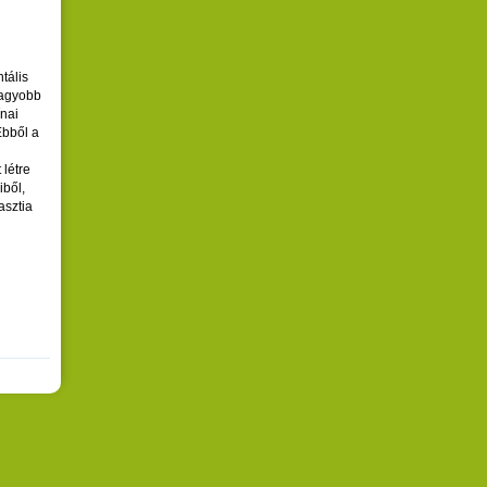
tális
nagyobb
nai
Ebből a
 létre
ből,
asztia