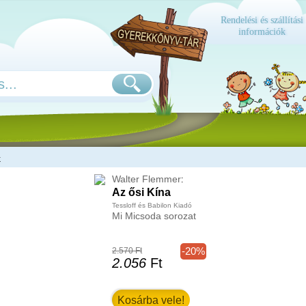
Rendelési és szállítási
információk
k
Walter Flemmer
:
Az ősi Kína
Tessloff és Babilon Kiadó
Mi Micsoda sorozat
-20%
2.570 Ft
2.056
Ft