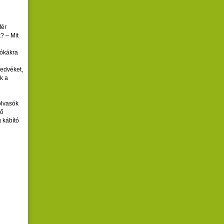
fér
? – Mit
fókákra
edvéket,
k a
olvasók
tő
 kábító