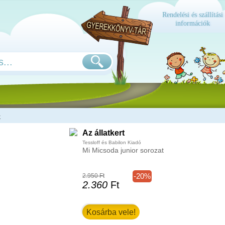
Rendelési és szállítási
információk
k
Az állatkert
Tessloff és Babilon Kiadó
Mi Micsoda junior sorozat
-20%
2.950 Ft
2.360
Ft