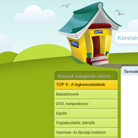
T
ermé
Könyvek kategóriák szerint
TOP 9 - A legkeresettebbek
Babakönyvek
DVD, hangoskönyv
Egyéb
Foglalkoztatók, kifestők
Gyermek- és ifjúsági irodalom