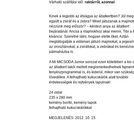
Várható szállítási idő:
raktárról, azonnal
Kinek a legjobb az étvágya az állatkertben? Jól meg
együtt a zsiráf és a zebra? Mivel játszanak a majmok
nézzünk meg először? – kérdezi anya az állatkert
bejáratánál. Ancsa a majmokhoz akar menni, Tibi a 
kíváncsi. Szeretné látni, hogyan etetik őket. Aztán
meglátogatják a vidáman játszó majmokat, a jegesm
az oroszlánokat, a zsiráfokat, a zebrákat és benézne
pálmaházba is.
A Mi MICSODA Junior sorozat ezen kötetében a kis 
az állatkert lakói mellett megismerkedhetnek fajmen
tenyészprogrammal is, és kiderül, mikor van szükség
lövedékre. A felhajtható kukucskálók alatt további
érdekességek és rejtvények lapulnak!
24 oldal
235 x 280 mm
kemény borító, kemény lapok
felhajtható kukucskálókkal
MEGJELENÉS: 2012. 10. 15.