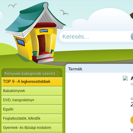
T
ermék
Könyvek kategóriák szerint
A
TOP 9 - A legkeresettebbek
G
Babakönyvek
3
DVD, hangoskönyv
Egyéb
Foglalkoztatók, kifestők
Gyermek- és ifjúsági irodalom
V