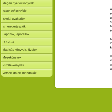
Idegen nyelvű könyvek
A
Iskola előkészítők
e
u
Iskolai gyakorlók
s
h
Ismeretterjesztők
é
Lapozók, leporellók
6
LOGICO
2
k
Matricás könyvek, füzetek
A
Mesekönyvek
v
a
Puzzle-könyvek
a
Versek, dalok, mondókák