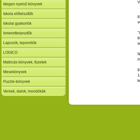
V
Idegen nyelvű könyvek
Iskola előkészítők
8
v
Iskolai gyakorlók
˝
Ismeretterjesztők
M
Lapozók, leporellók
s
LOGICO
N
m
Matricás könyvek, füzetek
8
Mesekönyvek
1
k
Puzzle-könyvek
Versek, dalok, mondókák