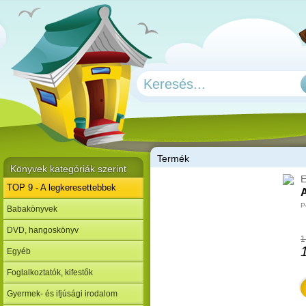
T
ermék
Könyvek kategóriák szerint
E
TOP 9 - A legkeresettebbek
A
P
Babakönyvek
DVD, hangoskönyv
1
Egyéb
Foglalkoztatók, kifestők
Gyermek- és ifjúsági irodalom