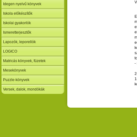
V
Idegen nyelvű könyvek
Iskola előkészítők
E
m
Iskolai gyakorlók
e
e
Ismeretterjesztők
m
Lapozók, leporellók
e
k
LOGICO
s
t
Matricás könyvek, füzetek
-
Mesekönyvek
2
1
Puzzle-könyvek
k
Versek, dalok, mondókák