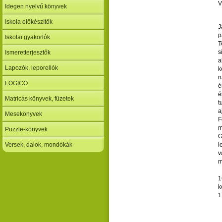
V
Idegen nyelvű könyvek
Iskola előkészítők
J
p
Iskolai gyakorlók
T
s
Ismeretterjesztők
a
Lapozók, leporellók
k
n
LOGICO
é
é
Matricás könyvek, füzetek
t
a
Mesekönyvek
F
m
Puzzle-könyvek
G
Versek, dalok, mondókák
l
v
m
1
k
1