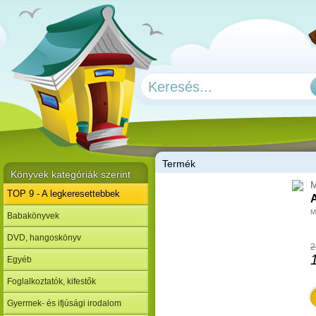
T
ermék
Könyvek kategóriák szerint
M
TOP 9 - A legkeresettebbek
A
M
Babakönyvek
DVD, hangoskönyv
2
Egyéb
Foglalkoztatók, kifestők
Gyermek- és ifjúsági irodalom