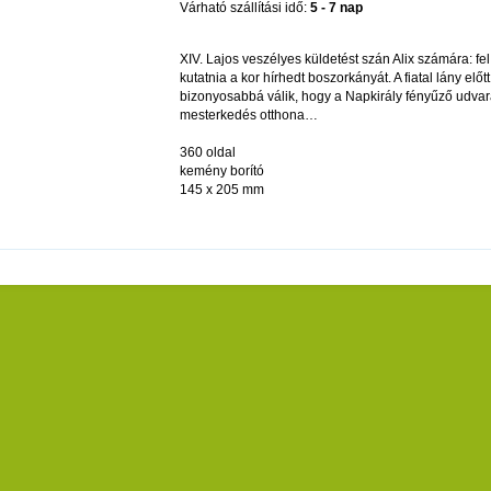
Várható szállítási idő:
5 - 7 nap
XIV. Lajos veszélyes küldetést szán Alix számára: fel 
kutatnia a kor hírhedt boszorkányát. A fiatal lány előt
bizonyosabbá válik, hogy a Napkirály fényűző udvar
mesterkedés otthona…
360 oldal
kemény borító
145 x 205 mm