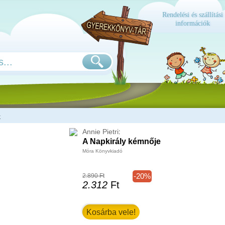
Rendelési és szállítási
információk
k
Annie Pietri
:
A Napkirály kémnője
Móra Könyvkiadó
-20%
2.890 Ft
2.312
Ft