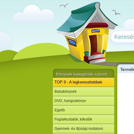
T
ermé
Könyvek kategóriák szerint
TOP 9 - A legkeresettebbek
Babakönyvek
DVD, hangoskönyv
Egyéb
Foglalkoztatók, kifestők
Gyermek- és ifjúsági irodalom