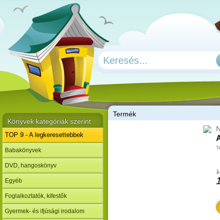
T
ermék
Könyvek kategóriák szerint
N
TOP 9 - A legkeresettebbek
T
Babakönyvek
DVD, hangoskönyv
1
Egyéb
Foglalkoztatók, kifestők
Gyermek- és ifjúsági irodalom