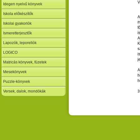
V
Idegen nyelvű könyvek
Iskola előkészítők
A
m
Iskolai gyakorlók
f
i
Ismeretterjesztők
A
Lapozók, leporellók
K
s
LOGICO
i
j
Matricás könyvek, füzetek
A
Mesekönyvek
h
h
Puzzle-könyvek
Versek, dalok, mondókák
3