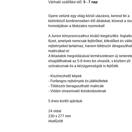
Várható szállítási idő:
5 - 7 nap
Gyere velünk egy világ körüli utazásra, keresd fel a
különböző kontinenseken élő állatokat, kövesd a siv
homokjában a titokzatos nyomokat!
A Junior könyvsorozathoz kiváló kiegészítés: foglalk
füzet, amelyek nemcsak fejtörőket, kifestőket és vált
rejtvényeket tartalmaz, hanem többször átragasztha
matricákat is!
A feladatok megoldásával természetesen új ismerete
elsajátíthatnak az 5-8 éves kis olvasók, s közben jól
szórakoznak és a kézügyességük is fejlődik.
- Kiszínezhető képek
- Furfangos rejtvények és játékötletek
- Többször beragasztható matricák
- Vidám olvasnivaló kisiskolásoknak
5 éves kortól ajánljuk.
24 oldal
230 x 277 mm
irkafűzött