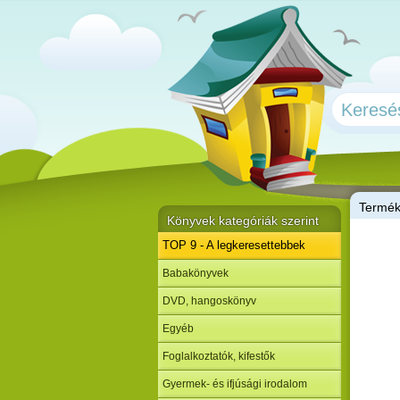
T
ermé
Könyvek kategóriák szerint
TOP 9 - A legkeresettebbek
Babakönyvek
DVD, hangoskönyv
Egyéb
Foglalkoztatók, kifestők
Gyermek- és ifjúsági irodalom