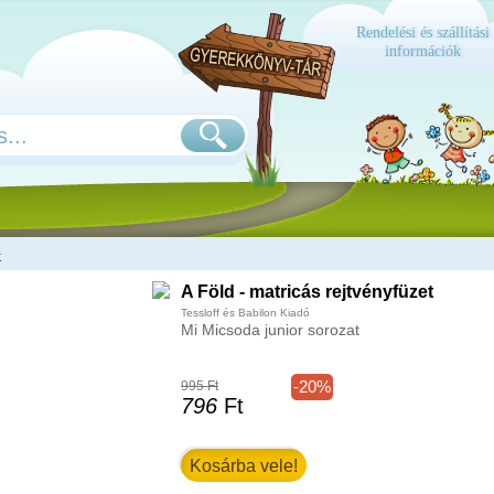
Rendelési és szállítási
információk
k
A Föld - matricás rejtvényfüzet
Tessloff és Babilon Kiadó
Mi Micsoda junior sorozat
-20%
995 Ft
796
Ft