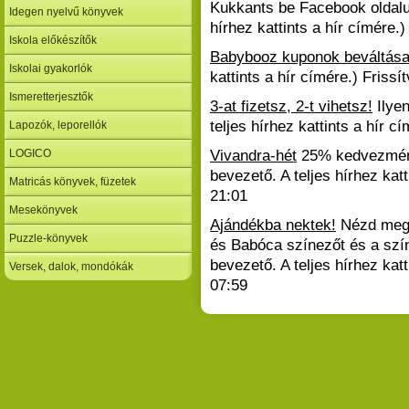
Kukkants be Facebook oldalu
Idegen nyelvű könyvek
hírhez kattints a hír címére.)
Iskola előkészítők
Babybooz kuponok beváltás
Iskolai gyakorlók
kattints a hír címére.)
Frissí
Ismeretterjesztők
3-at fizetsz, 2-t vihetsz!
Ilye
teljes hírhez kattints a hír cí
Lapozók, leporellók
LOGICO
Vivandra-hét
25% kedvezmén
bevezető. A teljes hírhez katt
Matricás könyvek, füzetek
21:01
Mesekönyvek
Ajándékba nektek!
Nézd meg
Puzzle-könyvek
és Babóca színezőt és a szí
bevezető. A teljes hírhez katt
Versek, dalok, mondókák
07:59