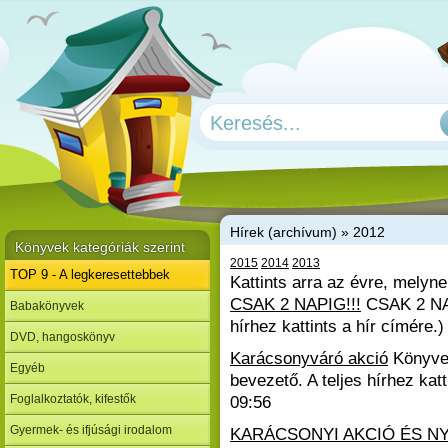
H
írek (archívum) » 2012
Könyvek kategóriák szerint
2015
2014
2013
TOP 9 - A legkeresettebbek
Kattints arra az évre, melyne
CSAK 2 NAPIG!!!
CSAK 2 N
Babakönyvek
hírhez kattints a hír címére.)
DVD, hangoskönyv
Karácsonyváró akció
Könyve
Egyéb
bevezető. A teljes hírhez katt
Foglalkoztatók, kifestők
09:56
Gyermek- és ifjúsági irodalom
KARÁCSONYI AKCIÓ ÉS N